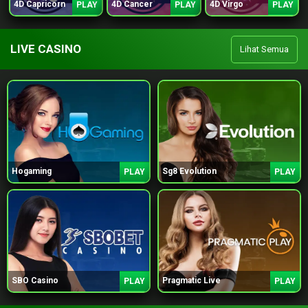
4D Capricorn
4D Cancer
4D Virgo
PLAY
PLAY
PLAY
LIVE CASINO
Lihat Semua
Hogaming
Sg8 Evolution
PLAY
PLAY
SBO Casino
Pragmatic Live
PLAY
PLAY