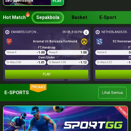
SBO Sportsbook
PLAY
Hot Match
Sepakbola
Basket
E-Sport
NETHERLANDS EREDIVISI...
09/08, 9:45 PM
LIGA PORTUGAL
SC Heerenveen
FC Twente Enschede
Po
VS
FT.Handicap
F
0.25
-0.25
-2
Home 0
Away 0
Home 0
Over/Under
O
-1.11
-1.01
1
Di Atas 3.25
Di Bawah 3.25
Di Atas 3.00
PLAY
PROMO
E-SPORTS
Lihat Semua
PROMO