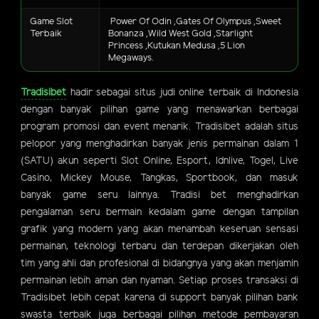
Game Slot
Power Of Odin ,Gates Of Olympus ,Sweet
Terbaik
Bonanza ,Wild West Gold ,Starlight
Princess ,Kutukan Medusa ,5 Lion
Megaways.
Tradisibet
hadir sebagai situs judi online terbaik di Indonesia
dengan banyak pilihan game yang menawarkan berbagai
program promosi dan event menarik. Tradisibet adalah situs
pelopor yang menghadirkan banyak jenis permainan dalam 1
(SATU) akun seperti Slot Online, Esport, Idnlive, Togel, Live
Casino, Mickey Mouse, Tangkas, Sportbook, dan masuk
banyak game seru lainnya. Tradisi bet menghadirkan
pengalaman seru bermain kedalam game dengan tampilan
grafik yang modern yang akan menambah keseruan sensasi
permainan, teknologi terbaru dan terdepan dikerjakan oleh
tim yang ahli dan profesional di bidangnya yang akan menjamin
permainan lebih aman dan nyaman. Setiap proses transaksi di
Tradisibet lebih cepat karena di support banyak pilihan bank
swasta terbaik juga berbagai pilihan metode pembayaran