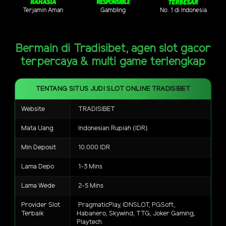
Terjamin Aman
Gambling
No. 1 di Indonesia
Bermain di Tradisibet, agen slot gacor
terpercaya & multi game terlengkap
TENTANG SITUS JUDI SLOT ONLINE TRADISIBET
Website
TRADISIBET
Mata Uang
Indonesian Rupiah (IDR)
Min Deposit
10.000 IDR
Lama Depo
1-3 Mins
Lama Wede
2-5 Mins
Provider Slot
PragmaticPlay, IDNSLOT, PGSoft,
Terbaik
Habanero, Skywind, TTG, Joker Gaming,
Playtech