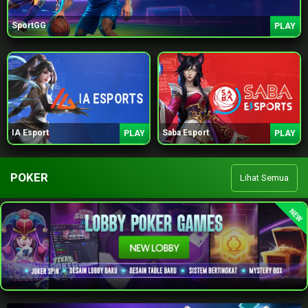
SportGG
PLAY
IA Esport
Saba Esport
PLAY
PLAY
POKER
Lihat Semua
NEW