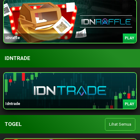
idnraffle
PLAY
IDNTRADE
Idntrade
PLAY
TOGEL
Lihat Semua