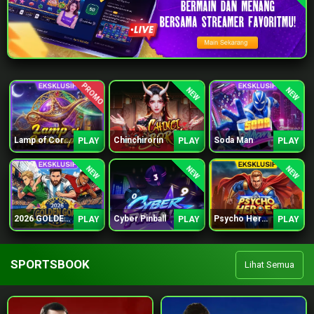
PROMO
NEW
NEW
Lamp of Cornucopia
Chinchirorin
Soda Man
PLAY
PLAY
PLAY
NEW
NEW
NEW
2026 GOLDEN GOAL RUSH
Cyber Pinball
Psycho Heroes
PLAY
PLAY
PLAY
SPORTSBOOK
Lihat Semua