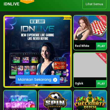
IDNLIVE
Lihat Semua
PROMO
Spesial
Red White
PLAY
PROMO
Oglok
PLAY